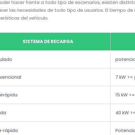
oder hacer frente a todo tipo de escenarios, existen disti
acer las necesidades de todo tipo de usuarios. El tiempo de 
erísticas del vehículo.
SISTEMA DE RECARGA
culado
potenci
vencional
7 kW >= 
irrápida
15 kW >=
ida
40 kW >=
a-rápida
Potencia