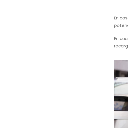
En cas
potenc
En cu
recarg