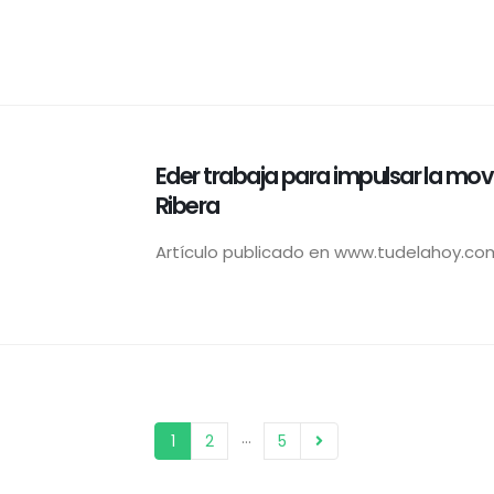
Eder trabaja para impulsar la movil
Ribera
Artículo publicado en www.tudelahoy.com
…
1
2
5