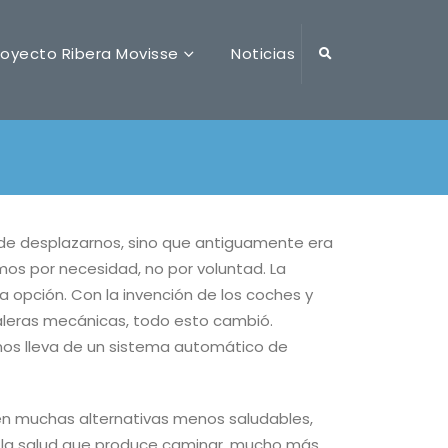
royecto Ribera Movisse
Noticias
 de desplazarnos, sino que antiguamente era
os por necesidad, no por voluntad. La
a opción. Con la invención de los coches y
caleras mecánicas, todo esto cambió.
nos lleva de un sistema automático de
en muchas alternativas menos saludables,
 la salud que produce caminar, mucho más